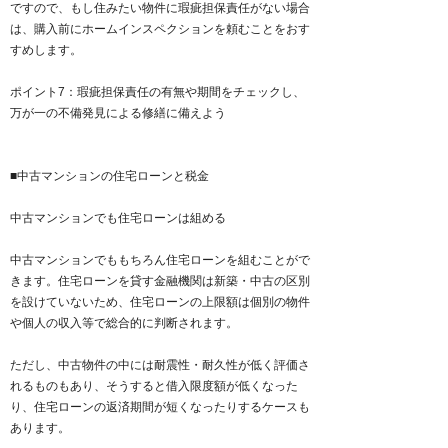
ですので、もし住みたい物件に瑕疵担保責任がない場合
は、購入前にホームインスペクションを頼むことをおす
すめします。
ポイント7：瑕疵担保責任の有無や期間をチェックし、
万が一の不備発見による修繕に備えよう
■中古マンションの住宅ローンと税金
中古マンションでも住宅ローンは組める
中古マンションでももちろん住宅ローンを組むことがで
きます。住宅ローンを貸す金融機関は新築・中古の区別
を設けていないため、住宅ローンの上限額は個別の物件
や個人の収入等で総合的に判断されます。
ただし、中古物件の中には耐震性・耐久性が低く評価さ
れるものもあり、そうすると借入限度額が低くなった
り、住宅ローンの返済期間が短くなったりするケースも
あります。