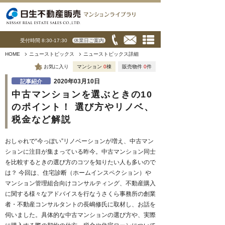
受付時間 8:30-17:30
休業日ご案内
HOME
ニューストピックス
ニューストピックス詳細
お気に入り
マンション
0
棟
販売物件
0
件
2020年03月10日
記事紹介
中古マンションを選ぶときの10
のポイント！ 選び方やリノベ、
税金など解説
おしゃれで“今っぽい”リノベーションが増え、中古マン
ションに注目が集まっている昨今。中古マンション同士
を比較するときの選び方のコツを知りたい人も多いので
は？ 今回は、住宅診断（ホームインスペクション）や
マンション管理組合向けコンサルティング、不動産購入
に関する様々なアドバイスを行なうさくら事務所の創業
者・不動産コンサルタントの長嶋修氏に取材し、お話を
伺いました。具体的な中古マンションの選び方や、実際