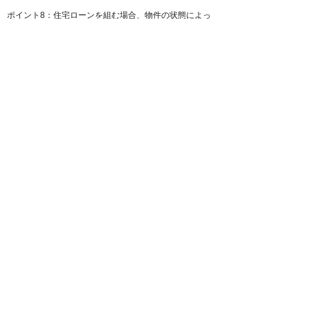
ポイント8：住宅ローンを組む場合、物件の状態によっ
て借り入れ条件が変動する場合も
リノベーション費用も住宅ローンで払える
中古マンション購入後、自分でリノベーションをする場
合の費用も、住宅ローンを組むことができます。かつて
はローンを組むことができず、リノベーションは一括の
現金で支払う必要がありましたが、この10年ほどで、
ほぼすべての金融期間が中古マンション購入費用とリノ
ベーション費用が一体となった住宅ローンを提供するよ
うになりました。
ですので、リノベーション済みマンションを買うか、購
入後に自分でリノベーションをするかを考える際、それ
ぞれのケースで住宅ローンを利用できるため、前述で挙
げた点を気にする必要はありません。
ポイント9：物件購入費用とリノベーション費用が一体
となった住宅ローンを組むことも可能