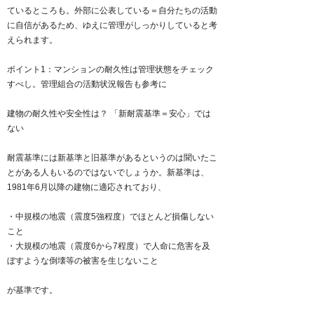
ているところも。外部に公表している＝自分たちの活動
に自信があるため、ゆえに管理がしっかりしていると考
えられます。
ポイント1：マンションの耐久性は管理状態をチェック
すべし。管理組合の活動状況報告も参考に
建物の耐久性や安全性は？ 「新耐震基準＝安心」では
ない
耐震基準には新基準と旧基準があるというのは聞いたこ
とがある人もいるのではないでしょうか。新基準は、
1981年6月以降の建物に適応されており、
・中規模の地震（震度5強程度）でほとんど損傷しない
こと
・大規模の地震（震度6から7程度）で人命に危害を及
ぼすような倒壊等の被害を生じないこと
が基準です。