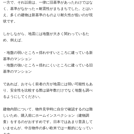
一方で、それ以前は、一律に旧基準があったわけではな
く、基準がなかった＝耐震性がまちまちでした。とはい
え、多くの建物は新基準のものより耐久性が低いのが現
状です。
しかしながら、地震には地盤が大きく関わっているた
め、例えば、
・地盤の弱いところ＝揺れやすいところに建っている新
基準のマンション
・地盤の強いところ＝揺れにくいところに建っている旧
基準のマンション
であれば、おそらく前者の方が地震には弱い可能性もあ
り、安全性を比較する際は築年数だけでなく地盤も調べ
るようにしてください。
建物内部について、物件見学時に自分で確認するのは難
しいため、購入前にホームインスペクション（建物調
査）をするのがおすすめです。日本ではあまり普及して
いませんが、中古物件の多い欧米では一般的になってい