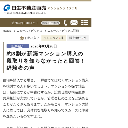
受付時間 8:30-17:30
休業日ご案内
HOME
ニューストピックス
ニューストピックス詳細
お気に入り
マンション
0
棟
販売物件
0
件
2020年03月26日
記事紹介
約8割が新築マンション購入の
段取りを知らなかったと回答！
経験者の声
住宅を購入する場合、一戸建てではなくマンション購入
を検討する人も多いでしょう。マンションを探す場合
は、新築にするか中古にするか、設備仕様や構造躯体、
共用施設が充実しているか、管理会社のことなど決める
ことがたくさんあります。だからこそ、マンションの購
入に際しては、具体的な段取りを知ってスムーズに準備
を進めたいものですよね。