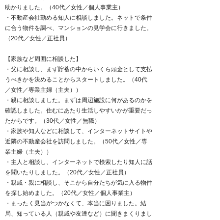
助かりました。（40代／女性／個人事業主）
・不動産会社勤める知人に相談しました。ネットで条件
に合う物件を調べ、マンションの見学会に行きました。
（20代／女性／正社員）
【家族など周囲に相談した】
・父に相談し、まず貯蓄の中からいくら頭金として支払
うべきかを決めることからスタートしました。（40代
／女性／専業主婦（主夫））
・親に相談しました。まずは周辺施設に何があるのかを
確認しました。住むにあたり生活しやすいかが重要だっ
たからです。（30代／女性／無職）
・家族や知人などに相談して、インターネットサイトや
近隣の不動産会社を訪問しました。（50代／女性／専
業主婦（主夫））
・主人と相談し、インターネットで検索したり知人に話
を聞いたりしました。（20代／女性／正社員）
・親戚・親に相談し、そこから自分たちが気に入る物件
を探し始めました。（20代／女性／個人事業主）
・まったく見当がつかなくて、本当に困りました。結
局、知っている人（親戚や友達など）に聞きまくりまし