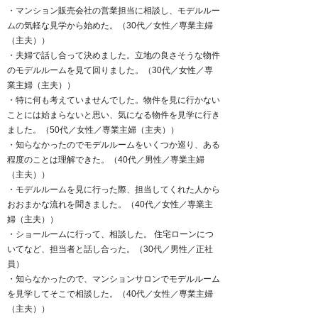
・マンション販売会社の営業担当に相談し、モデルルー
ムの気軽な見学から始めた。（30代／女性／専業主婦
（主夫））
・夫婦で話し合って決めました。立地の良さそうな物件
のモデルルームを見て回りました。（30代／女性／専
業主婦（主夫））
・特に何も考えていませんでした。物件を見に行かない
ことには始まらないと思い、気になる物件を見学に行き
ました。（50代／女性／専業主婦（主夫））
・知らなかったのでモデルルームをいくつか巡り、ある
程度のことは理解できた。（40代／男性／専業主婦
（主夫））
・モデルルームを見に行った際、担当してくれた人から
おおまかな流れを聞きました。（40代／女性／専業主
婦（主夫））
・ショールームに行って、相談した。 住宅ローンにつ
いてなど、担当者と話し合った。（30代／男性／正社
員）
・知らなかったので、マンションサロンでモデルルーム
を見学してそこで相談した。（40代／女性／専業主婦
（主夫））