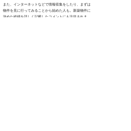
また、インターネットなどで情報収集をしたり、まずは
物件を見に行ってみることから始めた人も。新築物件に
決めた経緯を詳しく記載したコメントにも注目されま
す。住宅は高い買い物だけに、購入するときは慎重に検
討する必要があります。そのためには、自分から積極的
に学んだうえで、納得してから選ぶことが大切だと言え
るようですね。
約2割の人は段取りを知っていた！購入準備の効率化に
もつながる
その一方で、約2割の人は「知っていた」と答えたこと
がわかりました。
■段取りを知っていたと回答した人の声
・現金で購入したかったため、ある程度費用に制約がか
かりました。新聞広告やチラシを中心に、販売予定また
は販売中の物件情報を数年前から集めて購入のタイミン
グを計りました。（50代／男性／個人事業主）
・母親に相談をして、お金も幾分か出してもらってとて