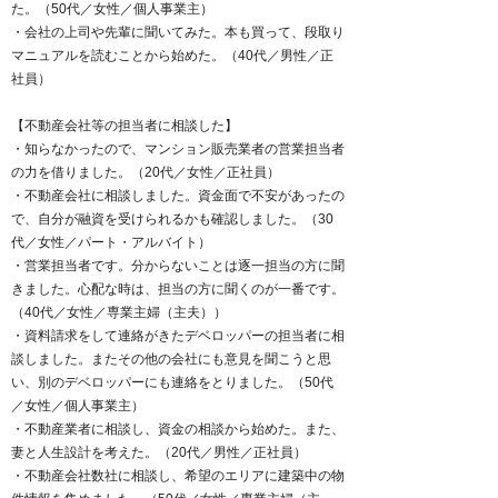
た。（50代／女性／個人事業主）
・会社の上司や先輩に聞いてみた。本も買って、段取り
マニュアルを読むことから始めた。（40代／男性／正
社員）
【不動産会社等の担当者に相談した】
・知らなかったので、マンション販売業者の営業担当者
の力を借りました。（20代／女性／正社員）
・不動産会社に相談しました。資金面で不安があったの
で、自分が融資を受けられるかも確認しました。（30
代／女性／パート・アルバイト）
・営業担当者です。分からないことは逐一担当の方に聞
きました。心配な時は、担当の方に聞くのが一番です。
（40代／女性／専業主婦（主夫））
・資料請求をして連絡がきたデベロッパーの担当者に相
談しました。またその他の会社にも意見を聞こうと思
い、別のデベロッパーにも連絡をとりました。（50代
／女性／個人事業主）
・不動産業者に相談し、資金の相談から始めた。また、
妻と人生設計を考えた。（20代／男性／正社員）
・不動産会社数社に相談し、希望のエリアに建築中の物