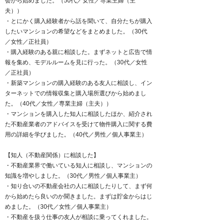
会から始めました。（50代／女性／専業主婦（主
夫））
・とにかく購入経験者から話を聞いて、自分たちが購入
したいマンションの希望などをまとめました。（30代
／女性／正社員）
・購入経験のある親に相談した。まずネットと広告で情
報を集め、モデルルームを見に行った。（30代／女性
／正社員）
・新築マンションの購入経験のある友人に相談し、イン
ターネットでの情報収集と購入場所選びから始めまし
た。（40代／女性／専業主婦（主夫））
・マンションを購入した知人に相談したほか、紹介され
た不動産業者のアドバイスを受けて物件購入に関する費
用の詳細を学びました。（40代／男性／個人事業主）
【知人（不動産関係）に相談した】
・不動産業界で働いている知人に相談し、マンションの
知識を増やしました。（30代／男性／個人事業主）
・知り合いの不動産会社の人に相談したりして、まず何
から始めたら良いのか聞きました。まずは貯金からはじ
めました。（30代／女性／個人事業主）
・不動産を扱う仕事の友人が相談に乗ってくれました。