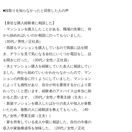
■段取りを知らなかったと回答した人の声
【身近な購入経験者に相談した】
・マンションを購入したことがある、職場の先輩に、何
から始めればいいのか相談にのってもらいました。
（30代／男性／正社員）
・両親もマンションを購入しているので両親に話を聞
き、チラシを見て気になる会社にいくつか電話をし、話
を聞きに行った。（30代／女性／正社員）
・夫とマンション購入を経験していた友人に相談してい
ました。何から始めていいかわからなかったので、マン
ションの内覧会に行くようにしていました。マンション
によっても個性があり、自分が何を重視するかにより変
わっていくと思います。経験者のアドバイスは本当に助
かると思います。（30代／女性／専業主婦（主夫））
・新築マンションを購入したばかりの友人や知人が多数
いたため、複数の人に経験談を教えてもらった。（40
代／女性／専業主婦（主夫））
・家を所有している友人や親に相談した。自分の今後の
収入や家族構成等を加味した。（20代／女性／正社