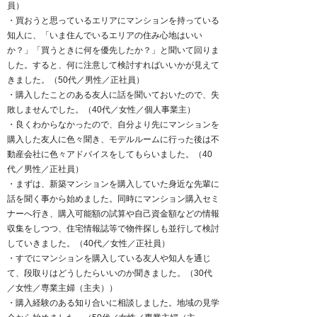
員）
・買おうと思っているエリアにマンションを持っている
知人に、「いま住んでいるエリアの住み心地はいい
か？」「買うときに何を優先したか？」と聞いて回りま
した。すると、何に注意して検討すればいいかが見えて
きました。（50代／男性／正社員）
・購入したことのある友人に話を聞いておいたので、失
敗しませんでした。（40代／女性／個人事業主）
・良くわからなかったので、自分より先にマンションを
購入した友人に色々聞き、モデルルームに行った後は不
動産会社に色々アドバイスをしてもらいました。（40
代／男性／正社員）
・まずは、新築マンションを購入していた身近な先輩に
話を聞く事から始めました。同時にマンション購入セミ
ナーへ行き、購入可能額の試算や自己資金額などの情報
収集をしつつ、住宅情報誌等で物件探しも並行して検討
していきました。（40代／女性／正社員）
・すでにマンションを購入している友人や知人を通じ
て、段取りはどうしたらいいのか聞きました。（30代
／女性／専業主婦（主夫））
・購入経験のある知り合いに相談しました。地域の見学