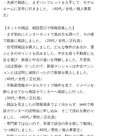
・夫婦で相談し、まずパンフレットを入手して、モデル
ルームに見学に行きました。（40代／女性／個人事業
主）
【ネットや雑誌、相談窓口で情報収集した】
・まず初めにインターネットで進め方を調べて、その後
で親族に相談しました。（20代／女性／正社員）
・住宅情報誌を購入しました。どんな物件があるか、選
ぶときのポイントを読みました。中古を扱う不動産にも
足を運び、新築と中古の違いを理解しました。不景気
（ほぼ底値）だったので、新築マンションは中古マンシ
ョンとほぼ同じ値段だったので新築を購入しました。
（40代／女性／正社員）
・不動産情報ポータルサイトで物件を見て、イメージを
膨らませてから相談カウンターへ相談しに行った。
（30代／男性／正社員）
・雑誌を見ましたが情報過多でよく分からず、webで相
談カウンターの説明会に申し込み、そこで流れを教わり
ました。（40代／男性／正社員）
・専門家ではないので、本屋で該当の本を探して勉強し
つつ検討しました。（40代／男性／個人事業主）