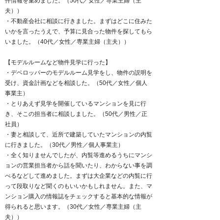
件情報を集めました。（50代／女性／専業主婦（主
夫））
・不動産会社に相談に行きました。まずはどこに住みた
いかを言ったうえで、予算に見合った物件を探してもら
いました。（40代／女性／専業主婦（主夫））
【モデルルームなど物件見学に行った】
・デベロッパーのモデルルーム見学をし、物件の説明を
受け、資金計画などを相談した。（50代／女性／個人
事業主）
・とりあえず見学を開催しているマンションを見に行
き、そこの担当者に相談しました。（50代／男性／正
社員）
・妻と相談して、近所で建築していたマンションの内覧
に行きました。（30代／男性／個人事業主）
・全く知りませんでしたが、内覧等進めるうちにマンシ
ョンの営業担当者から話を聞いたり、わからない事を調
べるなどして進めました。まずは大企業などの内覧に行
って段取りなど聞くのもいいかもしれません。また、マ
ンション購入の情報誌をチェックすると基本的な情報が
得られると思います。（30代／女性／専業主婦（主
夫））