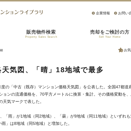
企業情報
お問い
販売物件検索
売却をご検討の方
Property Sales Search
Sell Your Home
お気
細
天気図、「晴」18地域で最多
10月度の「中古（既存）マンション価格天気図」を公表した。全国47都道
ションの流通価格を、70平方メートルに換算・集計。その価格変動を、
の天気マークで表した。
）、「雨」が1地域（同2地域）、「曇」が9地域（同11地域）といずれも
小雨」は8地域（同5地域）と増加した。