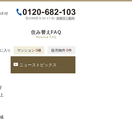
合わせ
受付時間 8:30-17:30
休業日ご案内
住み替えFAQ
Removal FAQ
に入り
マンション
0
棟
販売物件
0
件
ニューストピックス
府
上
減