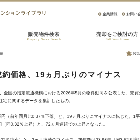
企業情報
お問い
販売物件検索
売却をご検討の方
Property Sales Search
Sell Your Home
お気
細
約価格、19ヵ月ぶりのマイナス
、全国の指定流通機構における2026年5月の物件動向を公表した。売買
住宅に関するデータを集計したもの。
万円（前年同月比0.37％下落）と、19ヵ月ぶりにマイナスに転じた。1
0円（同0.32％上昇）と、72ヵ月連続での上昇となった。
.02％縮小）と、2ヵ月連続のマイナス。築年数は27.95年（同3.52％増