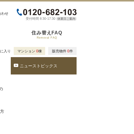
合わせ
受付時間 8:30-17:30
休業日ご案内
住み替えFAQ
Removal FAQ
に入り
マンション
0
棟
販売物件
0
件
ニューストピックス
の
平方
）