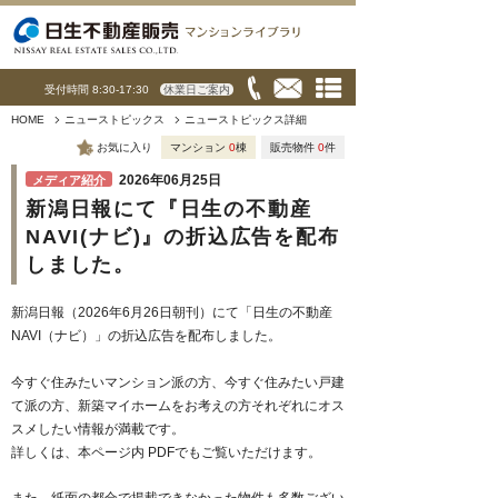
受付時間 8:30-17:30
休業日ご案内
HOME
ニューストピックス
ニューストピックス詳細
お気に入り
マンション
0
棟
販売物件
0
件
2026年06月25日
メディア紹介
新潟日報にて『日生の不動産
NAVI(ナビ)』の折込広告を配布
しました。
新潟日報（2026年6月26日朝刊）にて「日生の不動産
NAVI（ナビ）」の折込広告を配布しました。
今すぐ住みたいマンション派の方、今すぐ住みたい戸建
て派の方、新築マイホームをお考えの方それぞれにオス
スメしたい情報が満載です。
詳しくは、本ページ内 PDFでもご覧いただけます。