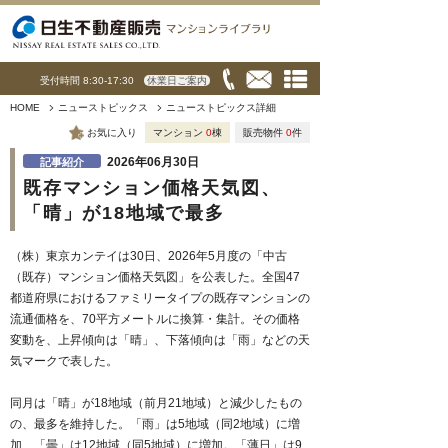
受付時間 8:30-17:30
休業日ご案内
HOME
ニューストピックス
ニューストピックス詳細
お気に入り
マンション
0
棟
販売物件
0
件
2026年06月30日
記事紹介
既存マンション価格天気図、
「晴」が18地域で最多
（株）東京カンテイは30日、2026年5月度の「中古
（既存）マンション価格天気図」を公表した。全国47
都道府県におけるファミリータイプの既存マンションの
流通価格を、70平方メートルに換算・集計。その価格
変動を、上昇傾向は「晴」、下落傾向は「雨」などの天
気マークで表した。
同月は「晴」が18地域（前月21地域）と減少したもの
の、最多を維持した。「雨」は5地域（同2地域）に増
加、「曇」は12地域（同5地域）に増加。「薄日」は9