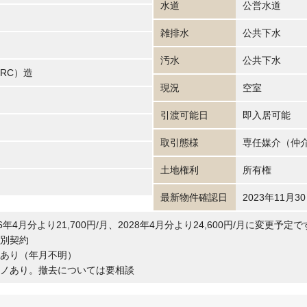
水道
公営水道
雑排水
公共下水
汚水
公共下水
RC）造
現況
空室
引渡可能日
即入居可能
取引態様
専任媒介（仲
土地権利
所有権
最新物件確認日
2023年11月3
年4月分より21,700円/月、2028年4月分より24,600円/月に変更予定で
別契約
あり（年月不明）
ノあり。撤去については要相談