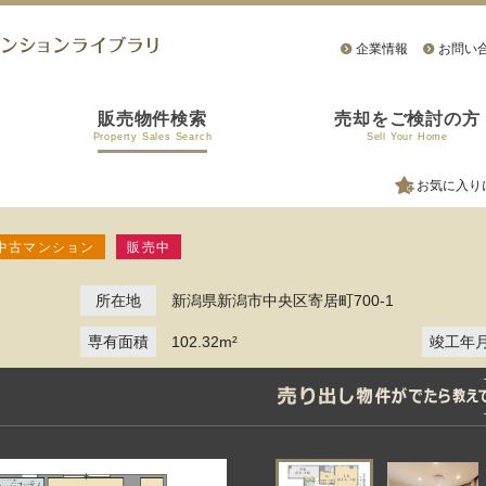
企業情報
お問い
販売物件検索
売却をご検討の方
Property Sales Search
Sell Your Home
お気に入り
中古マンション
販売中
所在地
新潟県新潟市中央区寄居町700-1
専有面積
102.32m²
竣工年