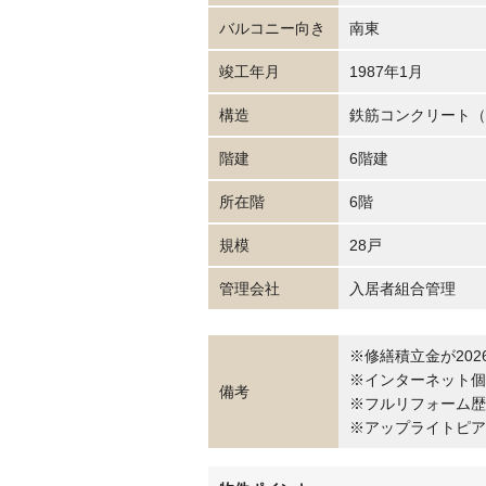
バルコニー向き
南東
竣工年月
1987年1月
構造
鉄筋コンクリート（
階建
6階建
所在階
6階
規模
28戸
管理会社
入居者組合管理
※修繕積立金が2026
※インターネット個
備考
※フルリフォーム歴
※アップライトピア