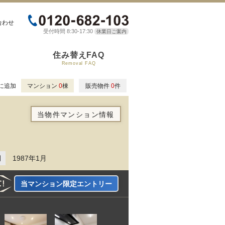
合わせ
受付時間 8:30-17:30
休業日ご案内
住み替えFAQ
Removal FAQ
に追加
マンション
0
棟
販売物件
0
件
当物件マンション情報
月
1987年1月
当マンション限定エントリー