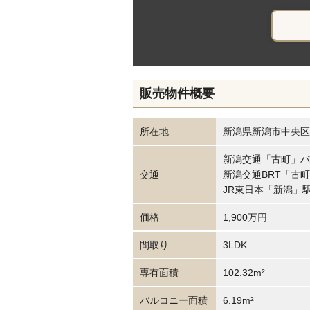
販売物件概要
所在地
新潟県新潟市中央区寄
新潟交通「古町」バ
交通
新潟交通BRT「古
JR東日本「新潟」駅
価格
1,900万円
間取り
3LDK
専有面積
102.32m²
バルコニー面積
6.19m²