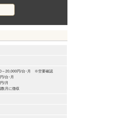
00～20,000円/台･月 ※空要確認
円/台･月
円/月
偶数月に徴収