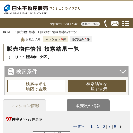
受付時間 8:30-17:30
休業日ご案内
HOME
販売物件検索
販売物件情報 検索結果一覧
お気に入り
マンション
0
棟
販売物件
0
件
販売物件情報 検索結果一覧
（ エリア：新潟市中央区 ）
検索条件
検索結果を
検索結果を
地図で表示
一覧で表示
マンション情報
販売物件情報
97
件中
97〜97件表示
<< 前へ ｜
1
...
5
｜
6
｜
7
｜
8
｜
9