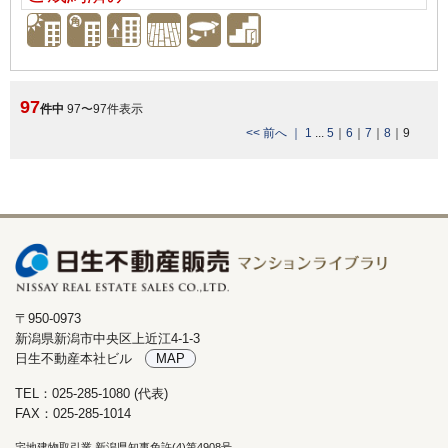
97
件中
97〜97件表示
<< 前へ ｜
1
...
5
｜
6
｜
7
｜
8
｜
9
〒950-0973
新潟県新潟市中央区上近江4-1-3
日生不動産本社ビル
MAP
TEL：025-285-1080 (代表)
FAX：025-285-1014
宅地建物取引業 新潟県知事免許(4)第4908号