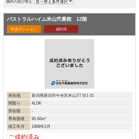
物件の並び替え:
パストラルハイム米山弐番館 12階
中古マンション
成約済
所在地
新潟県新潟市中央区米山3丁目1-31
間取り
4LDK
所在階
-
専有面積
95.60m²
竣工年月
1999年2月
ご成約済み