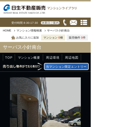
受付時間 8:30-17:30
休業日ご案内
HOME
マンション情報検索
サーパス小針南台
お気に入りに追加
マンション
0
棟
販売物件
0
件
サーパス小針南台
TOP
マンション
概要
周辺環境
周辺地図
当マンション限定エントリー