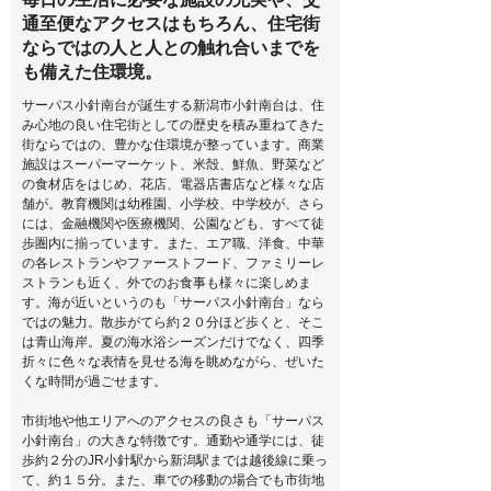
通至便なアクセスはもちろん、住宅街
ならではの人と人との触れ合いまでを
も備えた住環境。
サーパス小針南台が誕生する新潟市小針南台は、住
み心地の良い住宅街としての歴史を積み重ねてきた
街ならではの、豊かな住環境が整っています。商業
施設はスーパーマーケット、米殻、鮮魚、野菜など
の食材店をはじめ、花店、電器店書店など様々な店
舗が。教育機関は幼稚園、小学校、中学校が、さら
には、金融機関や医療機関、公園なども、すべて徒
歩圏内に揃っています。また、エア職、洋食、中華
の各レストランやファーストフード、ファミリーレ
ストランも近く、外でのお食事も様々に楽しめま
す。海が近いというのも「サーパス小針南台」なら
ではの魅力。散歩がてら約２０分ほど歩くと、そこ
は青山海岸。夏の海水浴シーズンだけでなく、四季
折々に色々な表情を見せる海を眺めながら、ぜいた
くな時間が過ごせます。
市街地や他エリアへのアクセスの良さも「サーパス
小針南台」の大きな特徴です。通勤や通学には、徒
歩約２分のJR小針駅から新潟駅までは越後線に乗っ
て、約１５分。また、車での移動の場合でも市街地