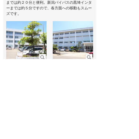
までは約２０分と便利。新潟バイパスの黒埼インタ
ーまでは約５分ですので、各方面への移動もスムー
ズです。
小針小学校（現地より
小針中学校（現地より
550m、徒歩約6分）
1,200m、徒歩約15分）
新潟医療センター（現
第四銀行（現地より約
地より800m、徒歩約9
650m、徒歩約8分）
分）