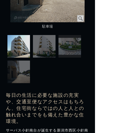
駐車場
外観
毎日の生活に必要な施設の充実
や、交通至便なアクセスはもちろ
ん、住宅街ならではの人と人との
触れ合いまでをも備えた豊かな住
環境。
サーパス小針南台が誕生する新潟市西区小針南