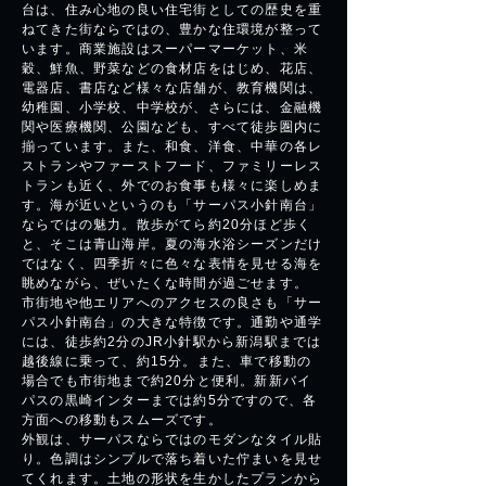
台は、住み心地の良い住宅街としての歴史を重
ねてきた街ならではの、豊かな住環境が整って
います。商業施設はスーパーマーケット、米
穀、鮮魚、野菜などの食材店をはじめ、花店、
電器店、書店など様々な店舗が、教育機関は、
幼稚園、小学校、中学校が、さらには、金融機
関や医療機関、公園なども、すべて徒歩圏内に
揃っています。また、和食、洋食、中華の各レ
ストランやファーストフード、ファミリーレス
トランも近く、外でのお食事も様々に楽しめま
す。海が近いというのも「サーパス小針南台」
ならではの魅力。散歩がてら約20分ほど歩く
と、そこは青山海岸。夏の海水浴シーズンだけ
ではなく、四季折々に色々な表情を見せる海を
眺めながら、ぜいたくな時間が過ごせます。
市街地や他エリアへのアクセスの良さも「サー
パス小針南台」の大きな特徴です。通勤や通学
には、徒歩約2分のJR小針駅から新潟駅までは
越後線に乗って、約15分。また、車で移動の
場合でも市街地まで約20分と便利。新新バイ
パスの黒崎インターまでは約5分ですので、各
方面への移動もスムーズです。
外観は、サーパスならではのモダンなタイル貼
り。色調はシンプルで落ち着いた佇まいを見せ
てくれます。土地の形状を生かしたプランから