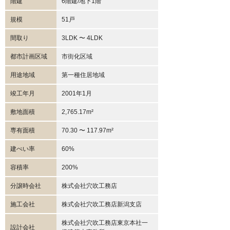
階建
6階建/地下1階
規模
51戸
間取り
3LDK 〜 4LDK
都市計画区域
市街化区域
用途地域
第一種住居地域
竣工年月
2001年1月
敷地面積
2,765.17m²
専有面積
70.30 〜 117.97m²
建ぺい率
60%
容積率
200%
分譲時会社
株式会社穴吹工務店
施工会社
株式会社穴吹工務店新潟支店
株式会社穴吹工務店東京本社一
設計会社