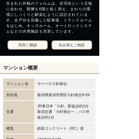
生まれた外観のフォルムは、住宅街という立地
に合わせ、階層も6階と低く抑え、まわりの環
境にしっくりと馴染むように設計されていま
す。全戸分を完備した駐車場、トランクルーム
をはじめ、キッズルーム、オートロックシステ
ムなどの共用施設も充実しています。
売却ご相談
住み替えご相談
マンション概要
マンション名
サーパス小針南台
所在地
新潟県新潟市西区小針南台8-59
JR東日本「小針」駅徒歩約2分
交通
新潟交通「小針南台一」バス停
徒歩約1分
構造
鉄筋コンクリート（RC）造