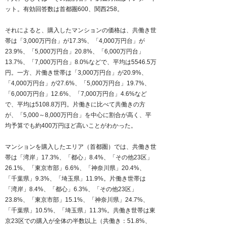
ット。有効回答数は首都圏600、関西258。
それによると、購入したマンションの価格は、共働き世
帯は「3,000万円台」が17.3%、「4,000万円台」が
23.9%、「5,000万円台」20.8%、「6,000万円台」
13.7%、「7,000万円台」8.0%などで、平均は5546.5万
円。一方、片働き世帯は「3,000万円台」が20.9%、
「4,000万円台」が27.6%、「5,000万円台」19.7%、
「6,000万円台」12.6%、「7,000万円台」4.6%など
で、平均は5108.8万円。片働きに比べて共働きの方
が、「5,000～8,000万円台」を中心に割合が高く、平
均予算でも約400万円ほど高いことがわかった。
マンションを購入したエリア（首都圏）では、共働き世
帯は「湾岸」17.3%、「都心」8.4%、「その他23区」
26.1%、「東京市部」6.6%、「神奈川県」20.4%、
「千葉県」9.3%、「埼玉県」11.9%。片働き世帯は
「湾岸」8.4%、「都心」6.3%、「その他23区」
23.8%、「東京市部」15.1%、「神奈川県」24.7%、
「千葉県」10.5%、「埼玉県」11.3%。共働き世帯は東
京23区での購入が全体の半数以上（共働き：51.8%、