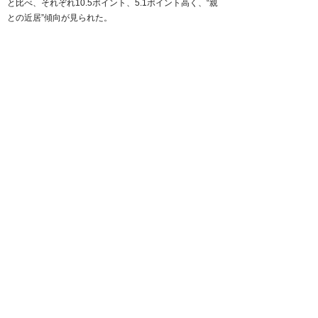
と比べ、それぞれ10.5ポイント、5.1ポイント高く、“親
との近居”傾向が見られた。
（suumoジャーナルより引用）
前のニュース
次のニュース
ニューストピックス
〒950-0973
新潟県新潟市中央区上近江4-1-3
日生不動産本社ビル
MAP