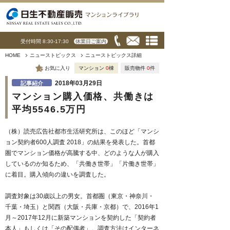
受付時間 8:30-17:30
休業日ご案内
HOME
ニューストピックス
ニューストピックス詳細
お気に入り
マンション
0
棟
販売物件
0
件
2018年03月29日
記事紹介
マンション購入価格、共働きは
平均5546.5万円
（株）読売広告社都市生活研究所は、このほど「マンシ
ョン契約者600人調査 2018」の結果を発表した。首都
圏でマンション価格が高騰する中、どのような人が購入
しているのか知るため、「共働き世帯」「片働き世帯」
に着目。購入傾向の違いを調査した。
調査対象は30歳以上の男女。首都圏（東京・神奈川・
千葉・埼玉）と関西（大阪・兵庫・京都）で、2016年1
月～2017年12月に新築マンションを契約した「契約者
本人」もしくは「その配偶者」。調査方法はインターネ