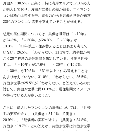
片働き：38.5%）と高く、特に湾岸エリアで17.3%の人
が購入しており、片働き世帯との差が顕著。年々マンシ
ョン価格が上昇する中、資金力がある共働き世帯が東京
23区のマンション需要を支えていることが伺える。
想定の居住期間については、共働き世帯は「～10年」
が24.3%、「～20年」が24.8%、「～30年」が
13.3%、「31年以上・住み替えることはあまり考えて
いない」26.5%、「わからない」11.1%で、約半数が向
こう20年程度の居住期間を想定している。片働き世帯
では、「～10年」が17.6%、「～20年」が15.5%、
「～30年」が10.5%、「31年以上・住み替えることは
あまり考えていない」31.0%、「わからない」25.5%。
片働き世帯の25.5%が「わからない」と答えているのに
対して、共働き世帯は同11.1%と、居住期間のイメージ
を持っている人が多いようだ。
さらに、購入したマンションの場所については、「世帯
主の実家の近く」（共働き：31.4%、片働き：
20.9%）、「配偶者の実家の近く」（共働き：24.8%、
片働き：19.7%）との答えが、共働き世帯は片働き世帯