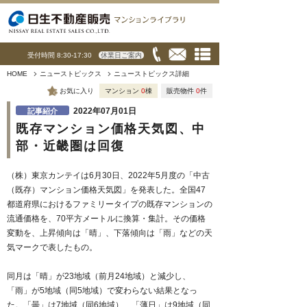
受付時間 8:30-17:30
休業日ご案内
HOME
ニューストピックス
ニューストピックス詳細
お気に入り
マンション
0
棟
販売物件
0
件
2022年07月01日
記事紹介
既存マンション価格天気図、中
部・近畿圏は回復
（株）東京カンテイは6月30日、2022年5月度の「中古
（既存）マンション価格天気図」を発表した。全国47
都道府県におけるファミリータイプの既存マンションの
流通価格を、70平方メートルに換算・集計。その価格
変動を、上昇傾向は「晴」、下落傾向は「雨」などの天
気マークで表したもの。
同月は「晴」が23地域（前月24地域）と減少し、
「雨」が5地域（同5地域）で変わらない結果となっ
た。「曇」は7地域（同6地域）、「薄日」は9地域（同