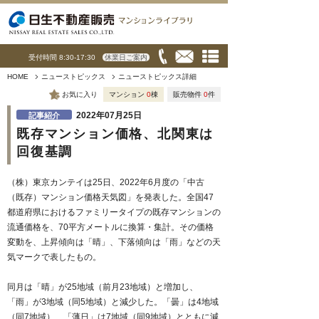
受付時間 8:30-17:30
休業日ご案内
HOME
ニューストピックス
ニューストピックス詳細
お気に入り
マンション
0
棟
販売物件
0
件
2022年07月25日
記事紹介
既存マンション価格、北関東は
回復基調
（株）東京カンテイは25日、2022年6月度の「中古
（既存）マンション価格天気図」を発表した。全国47
都道府県におけるファミリータイプの既存マンションの
流通価格を、70平方メートルに換算・集計。その価格
変動を、上昇傾向は「晴」、下落傾向は「雨」などの天
気マークで表したもの。
同月は「晴」が25地域（前月23地域）と増加し、
「雨」が3地域（同5地域）と減少した。「曇」は4地域
（同7地域）、「薄日」は7地域（同9地域）とともに減