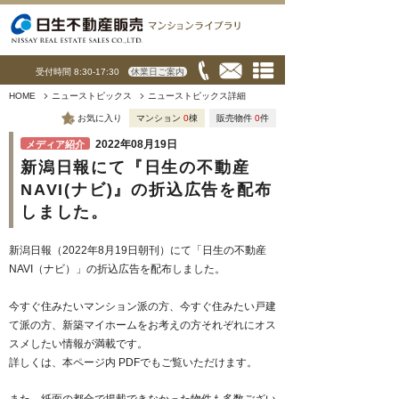
受付時間 8:30-17:30
休業日ご案内
HOME
ニューストピックス
ニューストピックス詳細
お気に入り
マンション
0
棟
販売物件
0
件
2022年08月19日
メディア紹介
新潟日報にて『日生の不動産
NAVI(ナビ)』の折込広告を配布
しました。
新潟日報（2022年8月19日朝刊）にて「日生の不動産
NAVI（ナビ）」の折込広告を配布しました。
今すぐ住みたいマンション派の方、今すぐ住みたい戸建
て派の方、新築マイホームをお考えの方それぞれにオス
スメしたい情報が満載です。
詳しくは、本ページ内 PDFでもご覧いただけます。