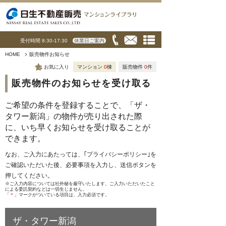
受付時間 8:30-17:30
休業日ご案内
HOME
販売物件お知らせ
お気に入り
マンション
0
棟
販売物件
0
件
販売物件のお知らせを受け取る
ご希望の条件を登録することで、「ザ・
タワー新潟」の物件が売り出された際
に、いち早くお知らせを受け取ることが
できます。
なお、ご入力にあたっては、｢
プライバシーポリシー
｣を
ご確認いただいた後、必要事項を入力し、送信ボタンを
押してください。
※ご入力内容については社外秘を厳守いたします。ご入力いただいたこと
による委託契約などは一切生じません。
「
＊
」マークがついている項目は、入力必須です。
ザ・タワー新潟