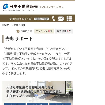
受付時間 8:30-17:30
休業日ご案内
HOME
売却ご相談
お気に入り
マンション
0
棟
販売物件
0
件
売却サポート
「今所有している不動産を売却して住み替えたい。」
「相続対策で不動産の売却を考えたい。」など、一言
で“不動産売却”といっても、その目的や理由はさまざま
です。そんなあなたを日生不動産販売が強力にバックア
ップ。 初めての不動産売却に必要な基本知識をわかり
やすく解説します。