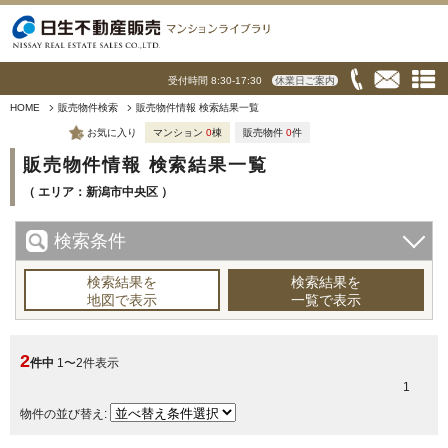
受付時間 8:30-17:30
休業日ご案内
HOME
販売物件検索
販売物件情報 検索結果一覧
お気に入り
マンション
0
棟
販売物件
0
件
販売物件情報 検索結果一覧
（ エリア：新潟市中央区 ）
検索条件
検索結果を
検索結果を
地図で表示
一覧で表示
2
件中
1〜2件表示
1
物件の並び替え: